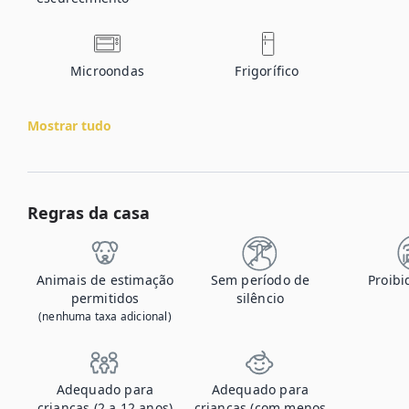
Microondas
Frigorífico
Mostrar tudo
Regras da casa
Animais de estimação
Sem período de
Proibi
permitidos
silêncio
(nenhuma taxa adicional)
Adequado para
Adequado para
crianças (2 a 12 anos)
crianças (com menos