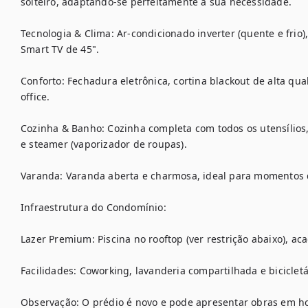
solteiro, adaptando-se perfeitamente à sua necessidade.

Tecnologia & Clima: Ar-condicionado inverter (quente e frio),
Smart TV de 45".

Conforto: Fechadura eletrônica, cortina blackout de alta qu
office.

Cozinha & Banho: Cozinha completa com todos os utensílios,
e steamer (vaporizador de roupas).

Varanda: Varanda aberta e charmosa, ideal para momentos 
Infraestrutura do Condomínio:

Lazer Premium: Piscina no rooftop (ver restrição abaixo), ac
Facilidades: Coworking, lavanderia compartilhada e bicicletár
Observação: O prédio é novo e pode apresentar obras em hor