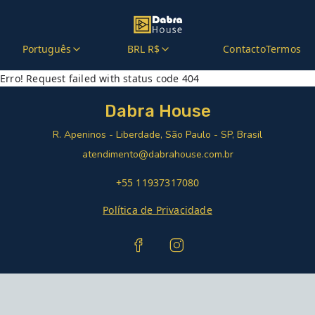
Português
BRL R$
Contacto
Termos
Erro! Request failed with status code 404
Dabra House
R. Apeninos - Liberdade, São Paulo - SP, Brasil
atendimento@dabrahouse.com.br
+55 11937317080
Política de Privacidade