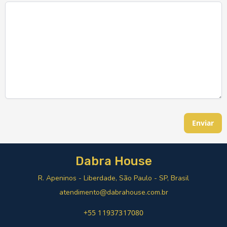
Enviar
Dabra House
R. Apeninos - Liberdade, São Paulo - SP, Brasil
atendimento@dabrahouse.com.br
+55 11937317080