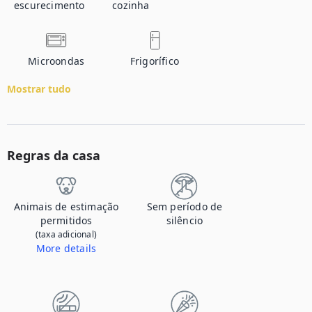
escurecimento
cozinha
Microondas
Frigorífico
Mostrar tudo
Regras da casa
Animais de estimação
Sem período de
permitidos
silêncio
(taxa adicional)
More details
Contacte-nos para nos informar que vai trazer o seu animal de estimação e obter informações sobre a taxa adicional.