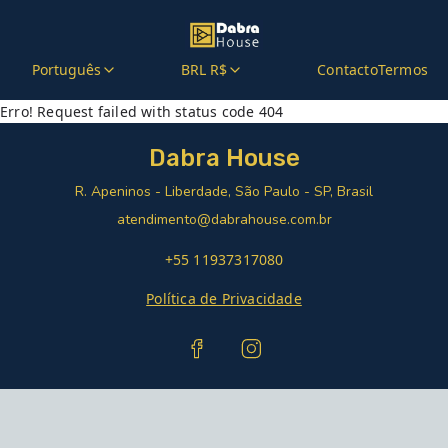
Português
BRL R$
Contacto
Termos
Erro! Request failed with status code 404
Dabra House
R. Apeninos - Liberdade, São Paulo - SP, Brasil
atendimento@dabrahouse.com.br
+55 11937317080
Política de Privacidade