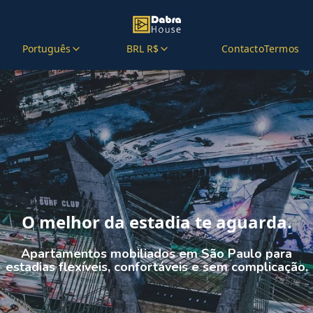
Português
BRL R$
Contacto
Termos
O melhor da estadia te aguarda.
Apartamentos mobiliados em São Paulo para
estadias flexíveis, confortáveis e sem complicação.